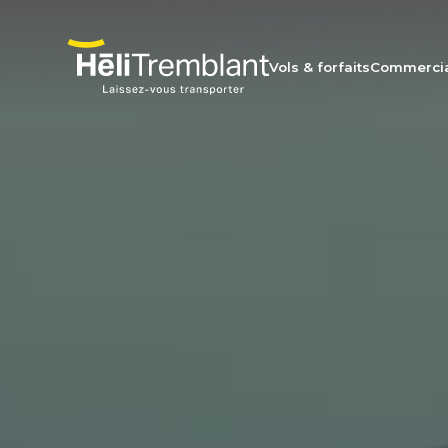
Vols & forfaits
Commerci